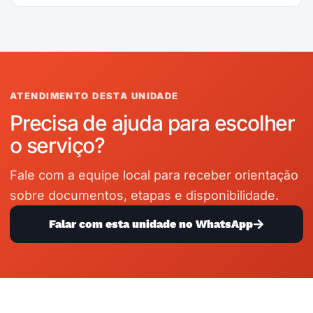
ATENDIMENTO DESTA UNIDADE
Precisa de ajuda para escolher
o serviço?
Fale com a equipe local para receber orientação
sobre documentos, etapas e disponibilidade.
Falar com esta unidade no WhatsApp